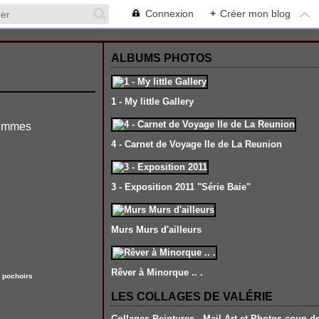
Connexion
+
Créer mon blog
ALBUMS PHOTOS
1 - My little Gallery
 femmes
4 - Carnet de Voyage Ile de La Reunion
3 - Exposition 2011 "Série Baie"
Murs Murs d'ailleurs
Rêver à Minorque .. .
,
pochoirs
LES COLLAGES DE VALÉRIE
Collages-Peintures , Mail Art et Photos coup d