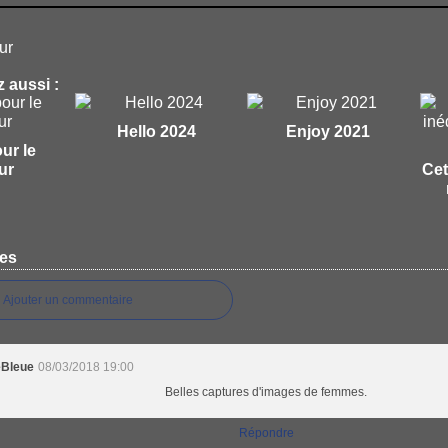
ur
 aussi :
Hello 2024
Enjoy 2021
our le
ur
Cet
es
Ajouter un commentaire
eBleue
08/03/2018 19:00
Belles captures d'images de femmes.
Répondre