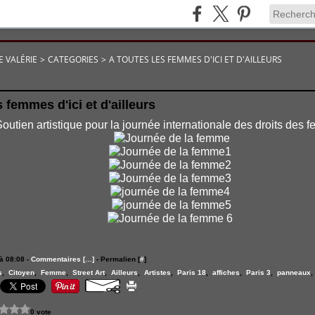
E VALÉRIE
>
CATEGORIES
>
A TOUTES LES FEMMES D'ICI ET D'AILLEURS
s femmes d'ici et d'ailleurs
outien artistique pour la journée internationale des droits des
à 08:08 -
Commentaires [
…
]
- Permalien [
#
]
s
,
Citoyen
,
Femme
,
Street Art
,
Ailleurs
,
Artistes
,
Paris 18
,
affiches
,
Paris 3
,
panneaux
0 vote