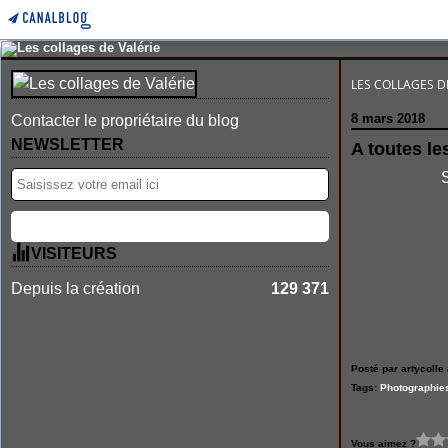
LES COLLAGES D
8 mars 2018
Contacter le propriétaire du blog
NEWSLETTER
A toutes le
S
VISITEURS
Depuis la création
129 371
Posté par artycolle 
Tags:
Photographie
Vous aimez ?