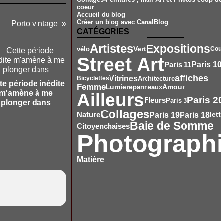
coeur
Accueil du blog
Créer un blog avec CanalBlog
Porto vintage
CATÉGORIES
Artistes
Expositions
Vert
vélo
Cou
Street Art
Paris 1
Paris 11
affiches
Vitrines
Architecture
Bicyclettes
te période inédite
Femme
Amour
Lumiere
panneaux
m'amène à me
Ailleurs
Paris 2
Fleurs
Paris 3
plonger dans
Collages
Paris 19
Paris 18
Nature
let
Baie de Somme
Citoyen
chaises
Photograph
Matière