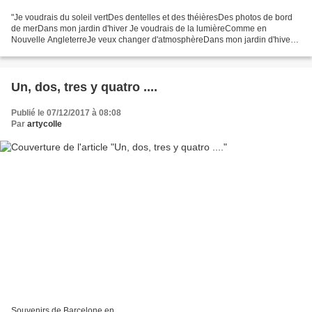
"Je voudrais du soleil vertDes dentelles et des théièresDes photos de bord
de merDans mon jardin d'hiver Je voudrais de la lumièreComme en
Nouvelle AngleterreJe veux changer d'atmosphèreDans mon jardin d'hiver"
Extrait de la chanson Jardin d'hiver d'Henri...
Un, dos, tres y quatro ....
Publié le 07/12/2017 à 08:08
Par
artycolle
Souvenirs de Barcelone en