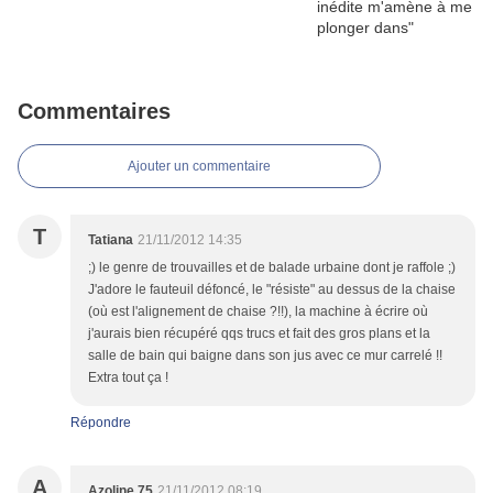
Commentaires
Ajouter un commentaire
T
Tatiana
21/11/2012 14:35
;) le genre de trouvailles et de balade urbaine dont je raffole ;)
J'adore le fauteuil défoncé, le "résiste" au dessus de la chaise
(où est l'alignement de chaise ?!!), la machine à écrire où
j'aurais bien récupéré qqs trucs et fait des gros plans et la
salle de bain qui baigne dans son jus avec ce mur carrelé !!
Extra tout ça !
Répondre
A
Azoline 75
21/11/2012 08:19