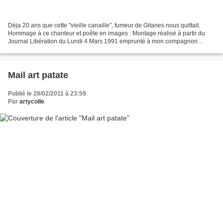
Déja 20 ans que cette ''vieille canaille", fumeur de Gitanes nous quittait.
Hommage à ce chanteur et poête en images : Montage réalisé à partir du
Journal Libération du Lundi 4 Mars 1991 emprunté à mon compagnon
Jacques Mes propres photos prises il y...
Mail art patate
Publié le 28/02/2011 à 23:59
Par
artycolle