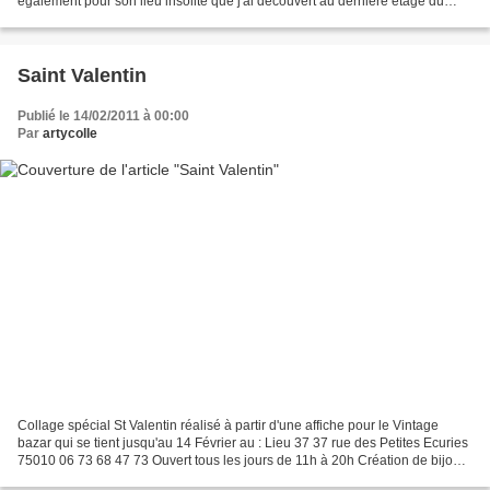
également pour son lieu insolite que j'ai découvert au dernière étage du
Cinéma du Panthéon....
Saint Valentin
Publié le 14/02/2011 à 00:00
Par
artycolle
Collage spécial St Valentin réalisé à partir d'une affiche pour le Vintage
bazar qui se tient jusqu'au 14 Février au : Lieu 37 37 rue des Petites Ecuries
75010 06 73 68 47 73 Ouvert tous les jours de 11h à 20h Création de bijoux,
vêtements et accessoires,...