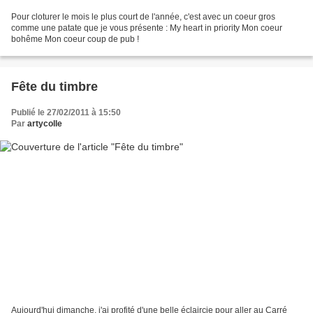
Pour cloturer le mois le plus court de l'année, c'est avec un coeur gros
comme une patate que je vous présente : My heart in priority Mon coeur
bohême Mon coeur coup de pub !
Fête du timbre
Publié le 27/02/2011 à 15:50
Par
artycolle
Aujourd'hui dimanche, j'ai profité d'une belle éclaircie pour aller au Carré