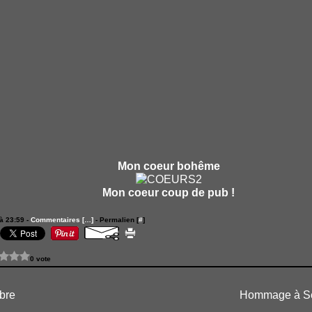
Mon coeur bohême
Mon coeur coup de pub !
à 23:59 -
Commentaires [
…
]
- Permalien [
#
]
0 vote
bre
Hommage à Se