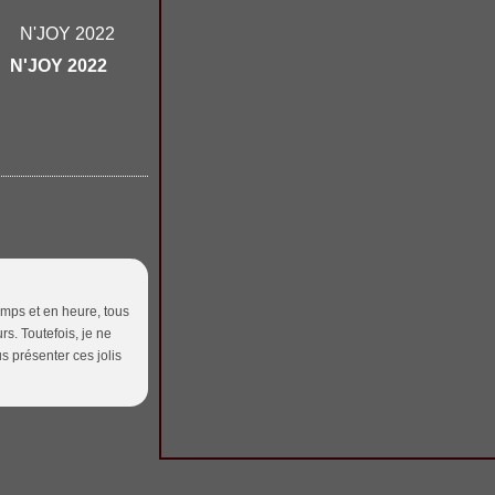
N'JOY 2022
emps et en heure, tous
urs. Toutefois, je ne
s présenter ces jolis