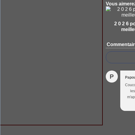
Vous aimerez
2 0 2 6 p
meille
Commentair
P
Papo
Coucou
les
m'ap