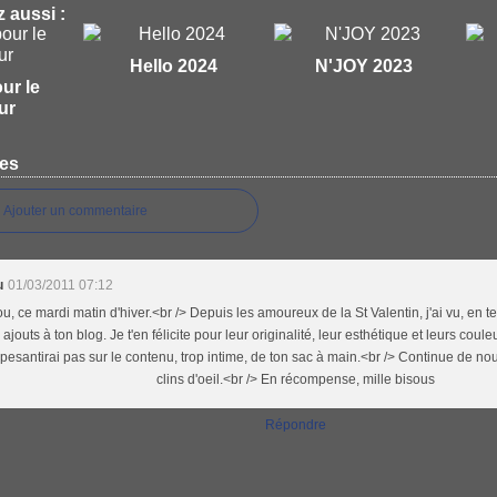
 aussi :
Hello 2024
N'JOY 2023
our le
ur
es
Ajouter un commentaire
u
01/03/2011 07:12
, ce mardi matin d'hiver.<br /> Depuis les amoureux de la St Valentin, j'ai vu, en t
 ajouts à ton blog. Je t'en félicite pour leur originalité, leur esthétique et leurs coule
pesantirai pas sur le contenu, trop intime, de ton sac à main.<br /> Continue de nou
clins d'oeil.<br /> En récompense, mille bisous
Répondre