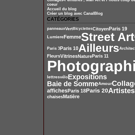
coeur
Accueil du blog
Créer un blog avec CanalBlog
CATÉGORIES
Paris 19
Citoyen
Vert
panneaux
Bicyclettes
Street Art
Femme
Lumiere
Ailleurs
Paris 10
Paris 3
Architec
Vitrines
Nature
Fleurs
Paris 11
Photograph
Expositions
lettres
vélo
Collag
Baie de Somme
Amour
Artistes
affiches
Paris 20
Paris 18
chaises
Matière