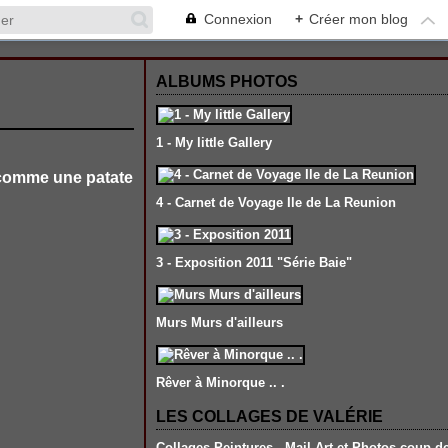
Connexion
+
Créer mon blog
ALBUMS PHOTOS
1 - My little Gallery
s comme une patate
4 - Carnet de Voyage Ile de La Reunion
3 - Exposition 2011 "Série Baie"
Murs Murs d'ailleurs
Rêver à Minorque .. .
LES COLLAGES DE VALÉRIE
Collages-Peintures , Mail Art et Photos coup d