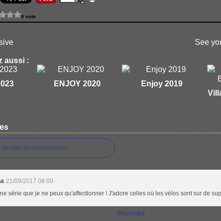
0 vote
sive
See yo
 aussi :
2023
ENJOY 2020
Enjoy 2019
Vil
es
Ajouter un commentaire
na
21/09/2017 08:00
ne série que je ne peux qu'affectionner ! J'adore celles où les vélos sont sur de sup
Répondre