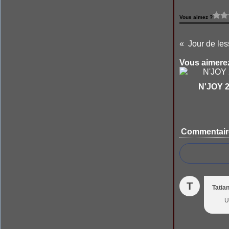
Vous aimez ?
Jour de les
Vous aimerez
N'JOY 
Commentair
T
Tatia
U