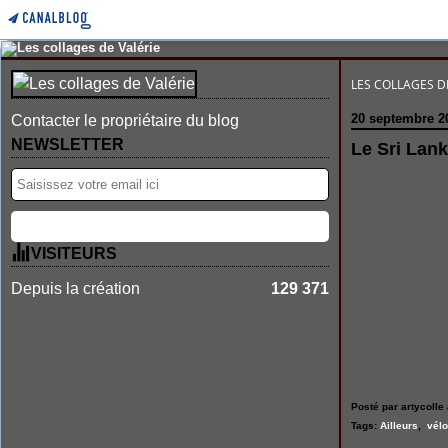
LES COLLAGES D
20 septembre 2
Contacter le propriétaire du blog
NEWSLETTER
Le Sri Lank
VISITEURS
Depuis la création
129 371
Posté par artycolle 
Tags:
Ailleurs
,
vélo