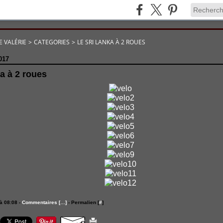
E VALÉRIE
>
CATEGORIES
>
LE SRI LANKA À 2 ROUES
017
a à 2 roues
à 08:08 -
Commentaires [
…
]
- Permalien [
#
]