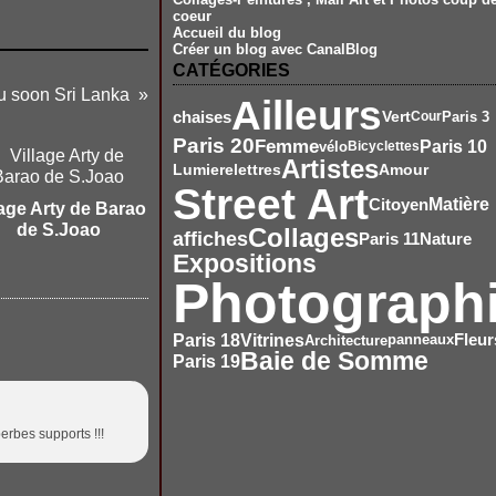
coeur
Accueil du blog
Créer un blog avec CanalBlog
CATÉGORIES
u soon Sri Lanka
Ailleurs
chaises
Vert
Paris 3
Cour
Paris 20
Femme
Paris 10
vélo
Bicyclettes
Artistes
Amour
Lumiere
lettres
Street Art
Citoyen
Matière
lage Arty de Barao
de S.Joao
Collages
affiches
Nature
Paris 11
Expositions
Photograph
Paris 18
Vitrines
Fleur
Architecture
panneaux
Baie de Somme
Paris 19
erbes supports !!!