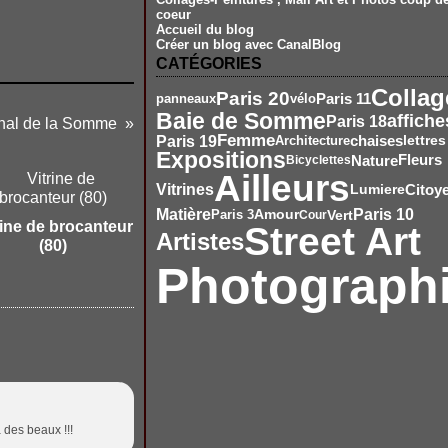
coeur
Accueil du blog
Créer un blog avec CanalBlog
CATÉGORIES
Collag
Paris 20
Paris 11
vélo
panneaux
Baie de Somme
affiche
Paris 18
anal de la Somme
Femme
Paris 19
chaises
Architecture
lettres
Expositions
Nature
Fleurs
Bicyclettes
Ailleurs
Vitrines
Citoy
Lumiere
Matière
Amour
Paris 10
Vert
Paris 3
Cour
rine de brocanteur
Street Art
Artistes
(80)
Photograph
a des beaux !!!