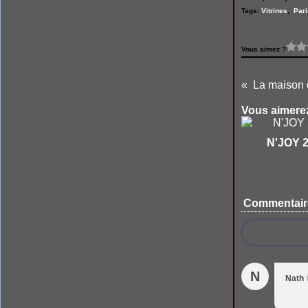
Tags:
Vitrines
,
Pari
Vous aimez ?
La maison 
Vous aimerez
N'JOY 
Commentair
N
Nath