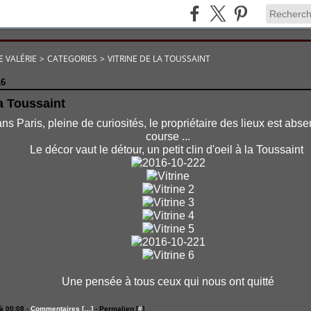
E VALÉRIE
>
CATEGORIES
>
VITRINE DE LA TOUSSAINT
16
la Toussaint
ns Paris, pleine de curiosités, le propriétaire des lieux est absen
course ...
Le décor vaut le détour, un petit clin d'oeil à la Toussaint
Une pensée à tous ceux qui nous ont quitté
à 00:08 -
Commentaires [
…
]
- Permalien [
#
]