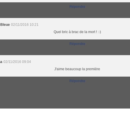
Répondre
eBleue
02/11/2016 10:21
Quel bric à brac de la mort ! :-)
Répondre
na
02/11/2016 09:04
J'aime beaucoup la première
Répondre