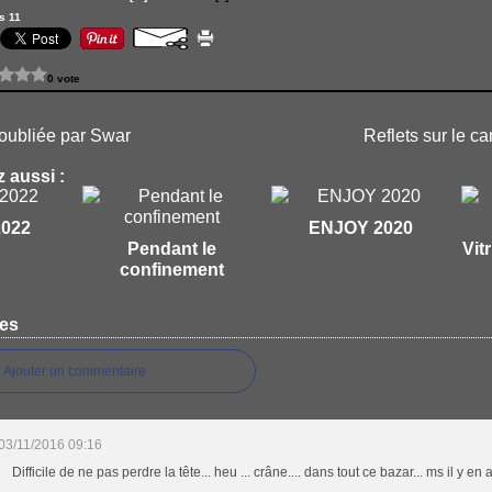
s 11
0 vote
oubliée par Swar
Reflets sur le c
 aussi :
2022
ENJOY 2020
Pendant le
Vit
confinement
es
Ajouter un commentaire
03/11/2016 09:16
Difficile de ne pas perdre la tête... heu ... crâne.... dans tout ce bazar... ms il y en 