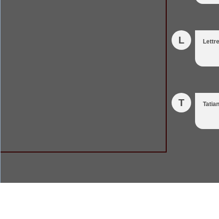
L
Lettr
T
Tatia