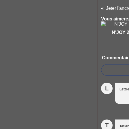
Jeter l'ancr
Vous aimerez
N'JOY 
Commentair
L
Lettr
T
Tatia