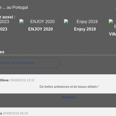
e ... au Portugal
 aussi :
2023
ENJOY 2020
Enjoy 2019
Vil
es
Ajouter un commentaire
eBleue
05/08/2016 13:32
De belles ambiances et de beaux détails !
Répondre
na
05/08/2016 06:20