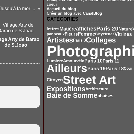
coeur
Jusqu'à la mer ...
Accueil du blog
Créer un blog avec CanalBlog
CATÉGORIES
affiches
Paris 20
Matière
Nature
lettres
Femme
Vitrines
Fleurs
panneaux
Bicyclettes
Artistes
Collages
lage Arty de Barao
Paris 3
de S.Joao
Photograph
Amour
Paris 10
Paris 11
Lumiere
vélo
Ailleurs
Paris 19
Paris 18
Cour
Street Art
Citoyen
Expositions
Architecture
Baie de Somme
chaises