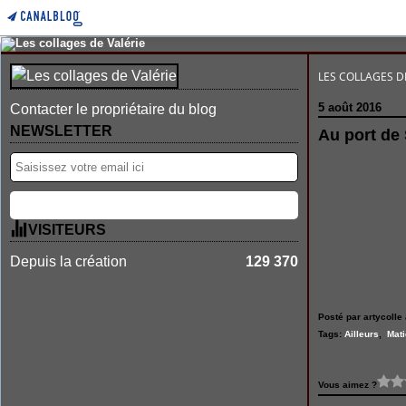
LES COLLAGES D
5 août 2016
Contacter le propriétaire du blog
NEWSLETTER
Au port de
VISITEURS
Depuis la création
129 370
Posté par artycolle 
Tags:
Ailleurs
,
Mati
Vous aimez ?