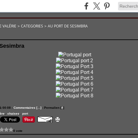
E VALÉRIE
>
CATEGORIES
>
AU PORT DE SESIMBRA
 Sesimbra
à 00:08 -
Commentaires [
…
]
- Permalien [
#
]
ère
,
chaises
,
port
0 vote