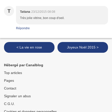
T
Tatiana
23/12/2015 08:08
Très jolie vitrine, bon coup d'oeil.
Répondre
< La vie en rose
Joyeux Noël 2015 >
Hébergé par Canalblog
Top articles
Pages
Contact
Signaler un abus
C.G.U.
Cookies et données personnelles