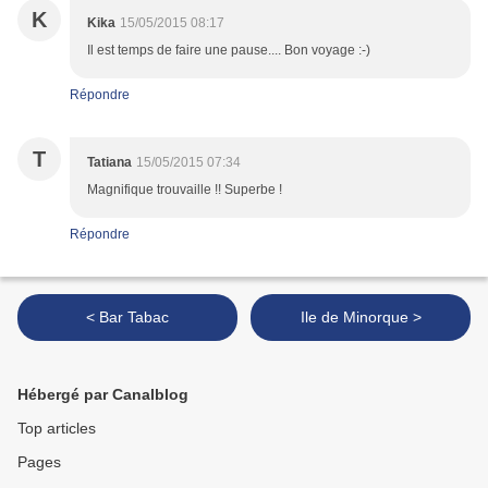
K
Kika
15/05/2015 08:17
Il est temps de faire une pause.... Bon voyage :-)
Répondre
T
Tatiana
15/05/2015 07:34
Magnifique trouvaille !! Superbe !
Répondre
< Bar Tabac
Ile de Minorque >
Hébergé par Canalblog
Top articles
Pages