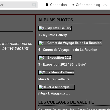
Connexion
+
Créer mon blog
ALBUMS PHOTOS
1 - My little Gallery
s internationaux du
 vieilles trabants
4 - Carnet de Voyage Ile de La Reunion
3 - Exposition 2011 "Série Baie"
Murs Murs d'ailleurs
Rêver à Minorque .. .
LES COLLAGES DE VALÉRIE
Collages-Peintures , Mail Art et Photos coup d