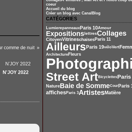
coeur
Accueil du blog
Créer un blog avec CanalBlog
CATÉGORIES
Paris 10
Amour
Lumiere
panneaux
Collages
Expositions
lettres
Vitrines
Citoyen
chaises
Paris 11
Ailleurs
Fem
Paris 19
Vert
vélo
ur comme de nuit
Fleurs
Architecture
Photograph
N'JOY 2022
Street Art
Paris
Bicyclettes
Baie de Somme
Paris 
Nature
Cour
Artistes
affiches
Matière
Paris 3