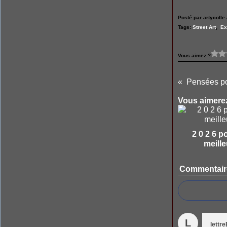
Posté par artycolle 
Tags:
Street Art
,
Ex
Vous aimez ?
Pensées po
Vous aimerez
2 0 2 6 p
meille
Commentair
L
lettr