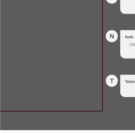
N
Nath
Chi
T
Tatia