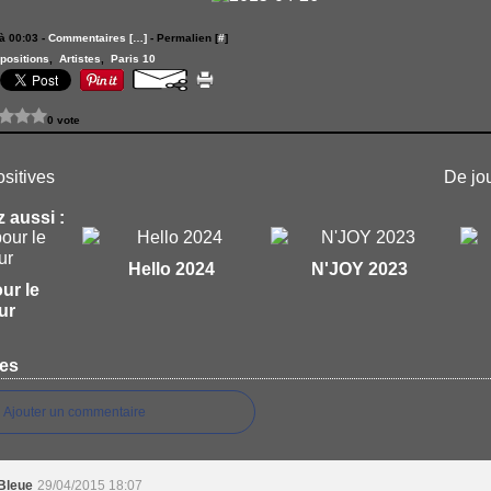
à 00:03 -
Commentaires [
…
]
- Permalien [
#
]
positions
,
Artistes
,
Paris 10
0 vote
sitives
De jo
 aussi :
Hello 2024
N'JOY 2023
our le
ur
es
Ajouter un commentaire
eBleue
29/04/2015 18:07