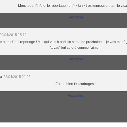
Merci pour l'info et le reportage,<br /> <br /> très impressionnant le visa
Répondre
29/04/2015 15:12
c alors !! Joli reportage ! Moi qui vais à paris la semaine prochaine.... je vais me ré
"tuyau" fort coloré comme j'aime !!
Répondre
na
28/04/2015 21:28
J'aime bien tes cadrages !
Répondre