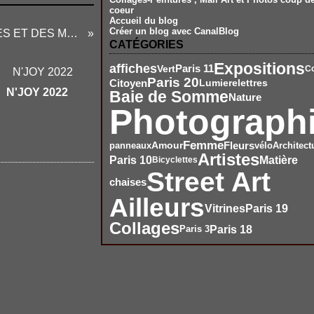
coeur
Accueil du blog
Créer un blog avec CanalBlog
SOLUTIONS DES IMAGES ET DES MOTS
CATÉGORIES
Expositions
affiches
Vert
Paris 11
C
Paris 20
Citoyen
Lumiere
lettres
N'JOY 2022
Baie de Somme
Nature
Photograph
Femme
Amour
Fleurs
vélo
Architect
panneaux
Artistes
Paris 10
Matière
Bicyclettes
Street Art
chaises
Ailleurs
Vitrines
Paris 19
Collages
Paris 18
Paris 3