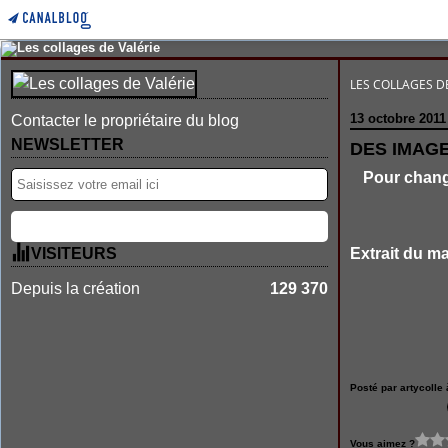
LES COLLAGES DE
13 octobre 2011
Contacter le propriétaire du blog
NEWSLETTER
DES IMAG
Pour chang
VISITEURS
Extrait du ma
Depuis la création
129 370
Posté par artycolle 
Vous aimez ?