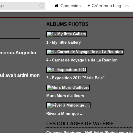
Connexion
+
Créer mon blog
ALBUMS PHOTOS
1 - My little Gallery
 Amoros-Augustin
4 - Carnet de Voyage Ile de La Reunion
i avait attiré mon
3 - Exposition 2011 "Série Baie"
Murs Murs d'ailleurs
Rêver à Minorque .. .
LES COLLAGES DE VALÉRIE
Collages-Peintures , Mail Art et Photos coup d