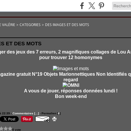
 VALÉRIE
>
CATEGORIES
>
DES IMAGES ET DES MOTS
ES ET DES MOTS
er des jeux des 7 erreurs, 2 magnifiques collages de Lou
pour trouver 12 homonymes
gazine gratuit N°19 Objets Marionnettiques Non Identifiés qu
regard
A vous de jouer, réponses données lundi !
Bon week-end
à 22:39 -
Commentaires [
…
]
- Permalien [
#
]
0 vote